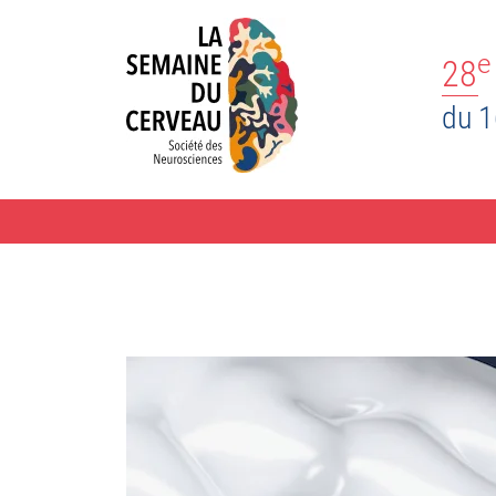
e
28
du 1