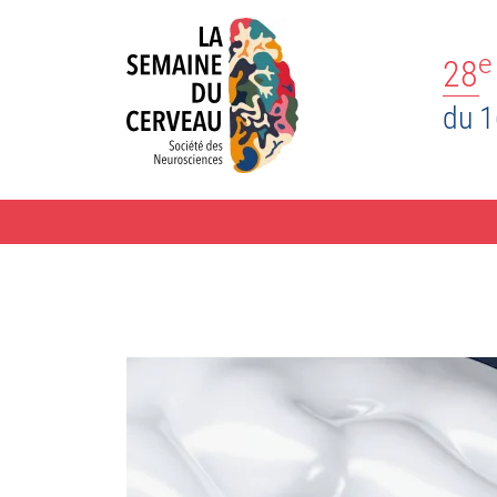
e
28
du 1