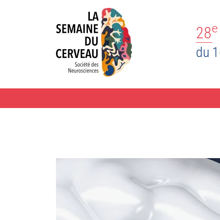
e
28
du 1