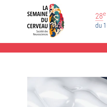
e
28
du 1