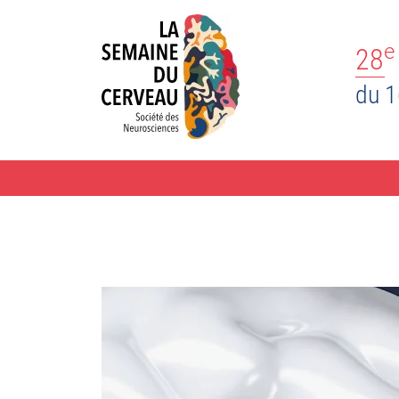
e
28
du 1