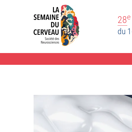
e
28
du 1