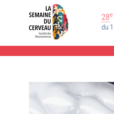
e
28
du 1