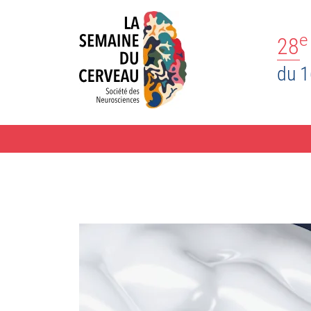
e
28
du 1