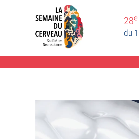
e
28
du 1