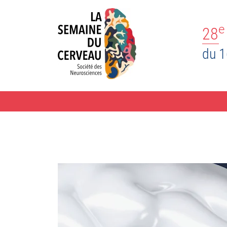
e
28
du 1