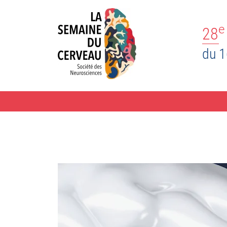
e
28
du 1