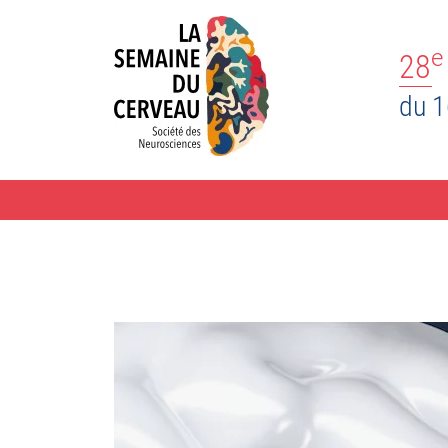
e
28
du 1