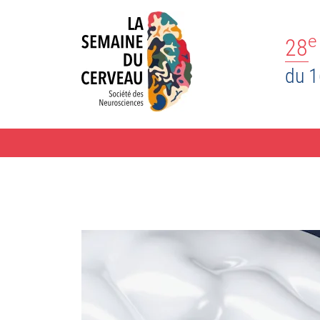
e
28
du 1