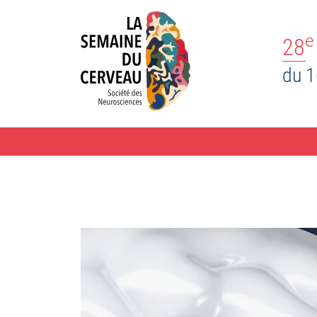
e
28
du 1