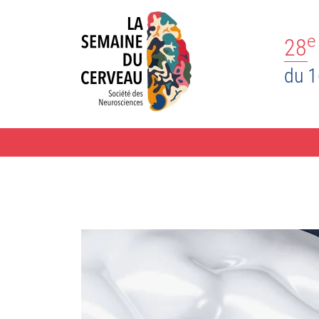
e
28
du 1